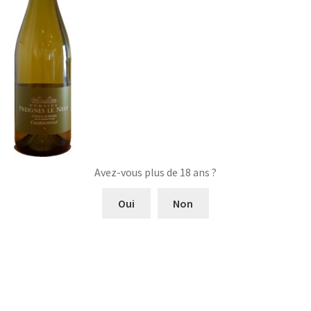
Avez-vous plus de 18 ans ?
Oui
Non
Navigation
Article
Domaine Preignes Le
précédent :
Neuf Chardonnay Élégance
de
Blanc
l’article