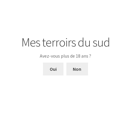
Domaine de Malavieille Alliance
13,00
€
TTC
Mes terroirs du sud
Ajouter au panier
Avez-vous plus de 18 ans ?
Oui
Non