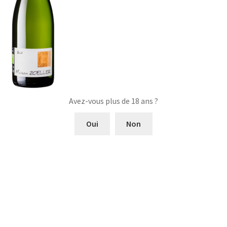
Avez-vous plus de 18 ans ?
Oui
Non
Navigation
Article
Maison Zoeller Crémant
précédent :
d’Alsace
de
l’article