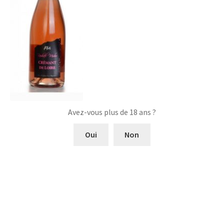
Avez-vous plus de 18 ans ?
Oui
Non
Navigation
Article
Domaine Raphaël Midoir
précédent :
Crémant de Loire Rosé
de
l’article