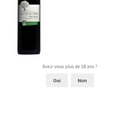
Avez-vous plus de 18 ans ?
Oui
Non
Navigation
Article
Domaine de Petit Roubié
précédent :
de
l’article