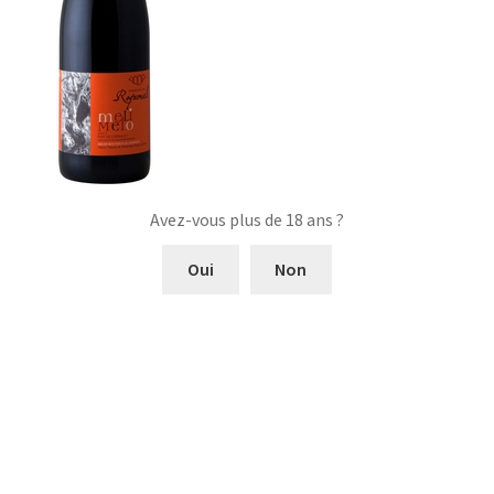
Avez-vous plus de 18 ans ?
Oui
Non
Navigation
Article
Domaine Roquemale
précédent :
Méli-mélo
de
l’article