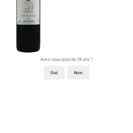
Avez-vous plus de 18 ans ?
Oui
Non
Navigation
Article
Domaine du Grand Arc
précédent :
Réserve du Grand Arc
de
l’article