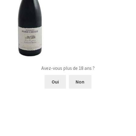
Avez-vous plus de 18 ans ?
Oui
Non
Navigation
Article
Domaine Fond Croze
précédent :
Confidence Blanc
de
l’article