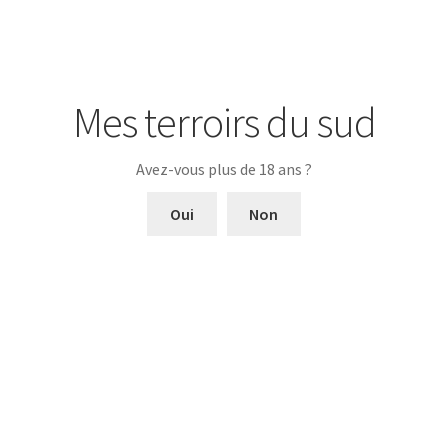
de
La
Catégories :
Bags-in-box
,
Blanc
,
Vins
Loyane
AOP
Côtes-
Mes terroirs du sud
du-
Description
Rhône
Avez-vous plus de 18 ans ?
Blanc
Bag in Box 5 litres
Oui
Non
Produits apparentés