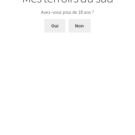
Produits apparentés
Avez-vous plus de 18 ans ?
Oui
Non
Domaine Costeplane L’arboussède Rosé