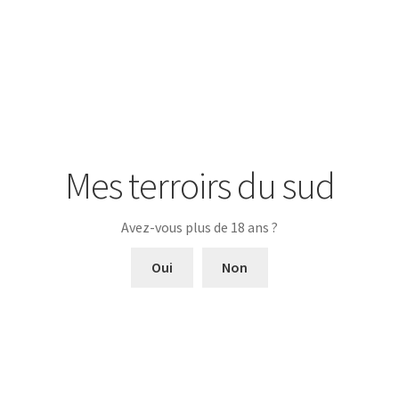
Mes terroirs du sud
Informations complémentaires
Avez-vous plus de 18 ans ?
Origine
Oui
Non
Volume
Alcool