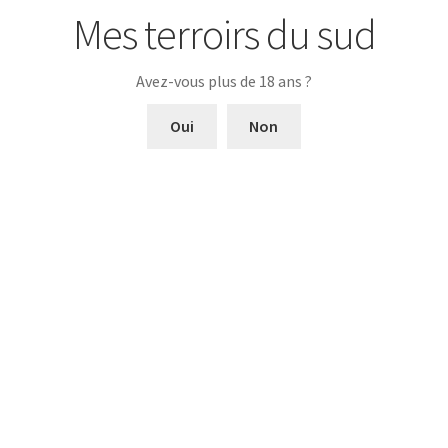
Finale
Mes terroirs du sud
Moelleuse et souple
Avez-vous plus de 18 ans ?
Produits apparentés
Oui
Non