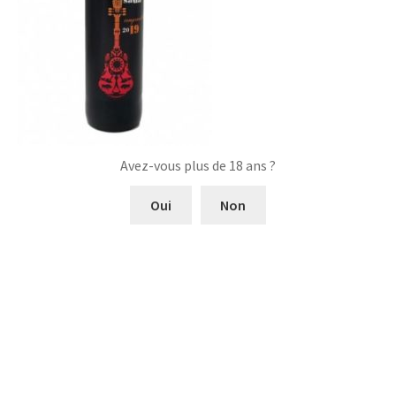
Avez-vous plus de 18 ans ?
Oui
Non
Navigation
Article
La Posada
précédent :
de
l’article