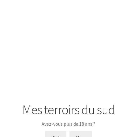
100% Tempranillo
Séduisant vin rouge léger et souple sur le fruit
13 % Alc. Vol.
Produits apparentés
Mes terroirs du sud
Avez-vous plus de 18 ans ?