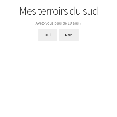
Mes terroirs du sud
Site web “Domaine Saint Jean de l’Arbousier”
Avez-vous plus de 18 ans ?
Produits apparentés
Oui
Non